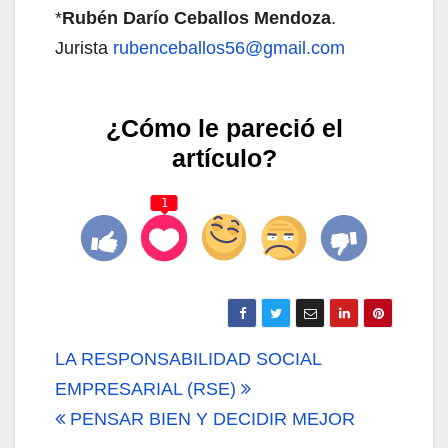
*
Rubén Darío Ceballos Mendoza
.
Jurista
rubenceballos56@gmail.com
¿Cómo le pareció el
artículo?
1
Navegación
LA RESPONSABILIDAD SOCIAL
de
EMPRESARIAL (RSE)
PENSAR BIEN Y DECIDIR MEJOR
entradas