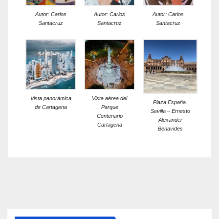
Autor: Carlos
Autor: Carlos
Autor: Carlos
Santacruz
Santacruz
Santacruz
Vista panorámica
Vista aérea del
Plaza España.
de Cartagena
Parque
Sevilla – Ernesto
Centenario
Alexander
Cartagena
Benavides