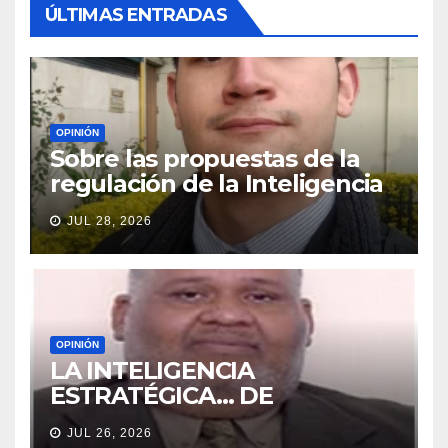
ÚLTIMAS ENTRADAS
OPINIÓN
Sobre las propuestas de la
regulación de la Inteligencia
Artificial (IA) en la Rama
JUL 28, 2026
Judicial
OPINIÓN
LA INTELIGENCIA
ESTRATÉGICA… DE
VACACIONES
JUL 26, 2026