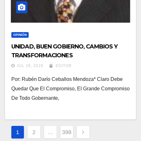
OPINIÓN
UNIDAD, BUEN GOBIERNO, CAMBIOS Y
TRANSFORMACIONES
JUL 26, 2026
EDITOR
Por: Rubén Darío Ceballos Mendoza* Claro Debe
Quedar Que El Compromiso, El Grande Compromiso
De Todo Gobernante,
Paginación
1
2
…
398