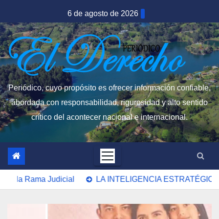
Saltar
6 de agosto de 2026
al
contenido
Periódico, cuyo propósito es ofrecer información confiable,
abordada con responsabilidad, rigurosidad y alto sentido
crítico del acontecer nacional e internacional.
LA INTELIGENCIA ESTRATÉGICA… DE VACACIONES