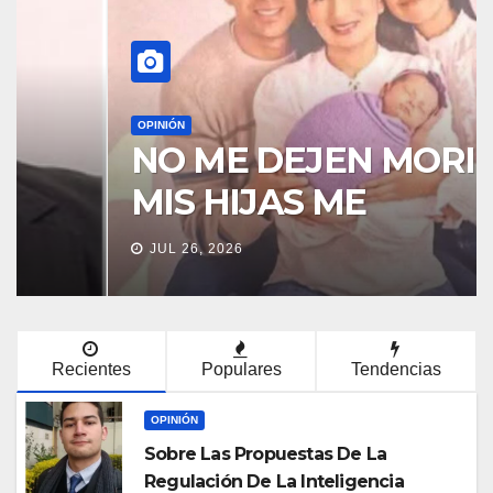
OPINIÓN
NO ME DEJEN MORIR…
MIS HIJAS ME
NECESITAN
JUL 26, 2026
Recientes
Populares
Tendencias
OPINIÓN
Sobre Las Propuestas De La
Regulación De La Inteligencia