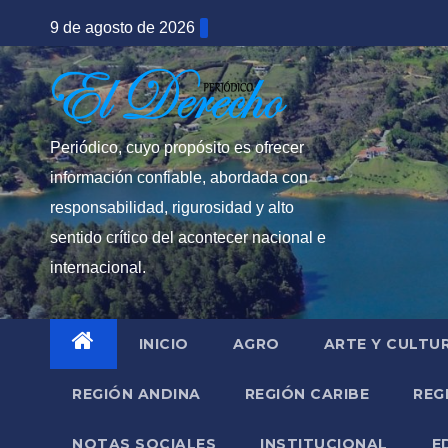
Saltar
9 de agosto de 2026
al
contenido
Periódico, cuyo propósito es ofrecer
información confiable, abordada con
responsabilidad, rigurosidad y alto
sentido crítico del acontecer nacional e
internacional.
INICIO
AGRO
ARTE Y CULTU
REGIÓN ANDINA
REGIÓN CARIBE
REG
NOTAS SOCIALES
INSTITUCIONAL
E