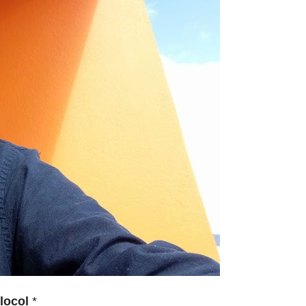
llocol
*