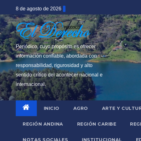
Saltar
8 de agosto de 2026
al
contenido
Periódico, cuyo propósito es ofrecer
información confiable, abordada con
responsabilidad, rigurosidad y alto
sentido crítico del acontecer nacional e
internacional.
INICIO
AGRO
ARTE Y CULTU
REGIÓN ANDINA
REGIÓN CARIBE
REG
NOTAS SOCIALES
INSTITUCIONAL
E