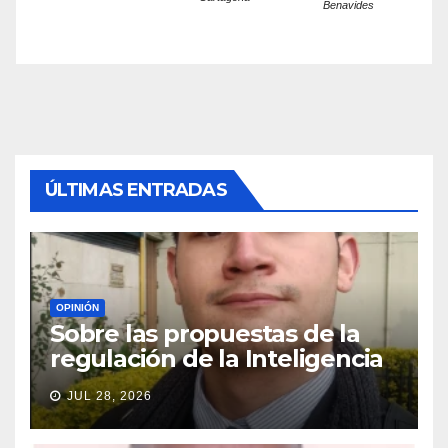
Benavides
ÚLTIMAS ENTRADAS
OPINIÓN
Sobre las propuestas de la
regulación de la Inteligencia
Artificial (IA) en la Rama
JUL 28, 2026
Judicial