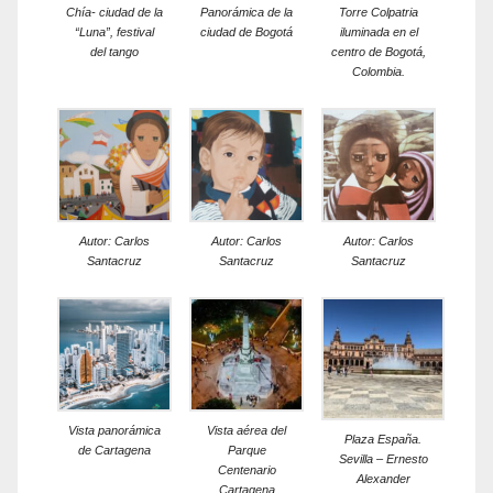
Chía- ciudad de la
Panorámica de la
Torre Colpatria
“Luna”, festival
ciudad de Bogotá
iluminada en el
del tango
centro de Bogotá,
Colombia.
Autor: Carlos
Autor: Carlos
Autor: Carlos
Santacruz
Santacruz
Santacruz
Vista panorámica
Vista aérea del
Plaza España.
de Cartagena
Parque
Sevilla – Ernesto
Centenario
Alexander
Cartagena