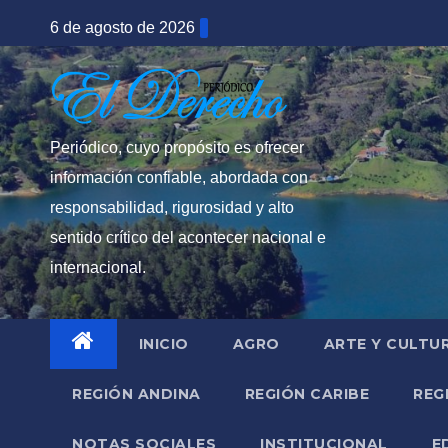
Saltar
6 de agosto de 2026
al
contenido
Periódico, cuyo propósito es ofrecer
información confiable, abordada con
responsabilidad, rigurosidad y alto
sentido crítico del acontecer nacional e
internacional.
INICIO
AGRO
ARTE Y CULTU
REGIÓN ANDINA
REGIÓN CARIBE
REG
NOTAS SOCIALES
INSTITUCIONAL
E