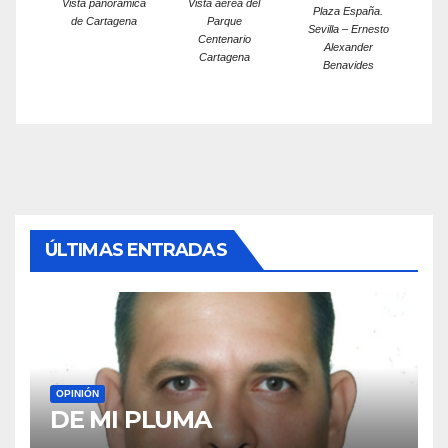
Vista panorámica
Vista aérea del
Plaza España.
de Cartagena
Parque
Sevilla – Ernesto
Centenario
Alexander
Cartagena
Benavides
ÚLTIMAS ENTRADAS
OPINIÓN
DE MI PLUMA