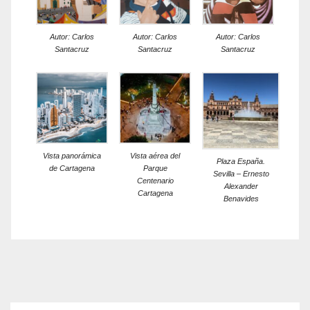
Autor: Carlos
Autor: Carlos
Autor: Carlos
Santacruz
Santacruz
Santacruz
Vista panorámica
Vista aérea del
Plaza España.
de Cartagena
Parque
Sevilla – Ernesto
Centenario
Alexander
Cartagena
Benavides