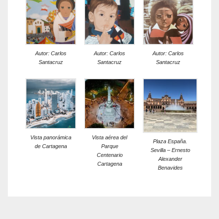
Autor: Carlos
Autor: Carlos
Autor: Carlos
Santacruz
Santacruz
Santacruz
Vista panorámica
Vista aérea del
Plaza España.
de Cartagena
Parque
Sevilla – Ernesto
Centenario
Alexander
Cartagena
Benavides